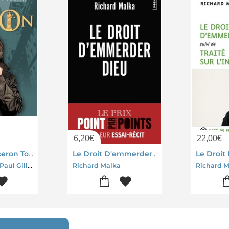
6,20
€
22,00
€
L'ordre De Ciceron Tome 4 ; Verdicts
Le Droit D'emmerder Dieu
Richard Malka-Paul Gillon-Jean-michel Ponzio
Richard Malka
Richard M