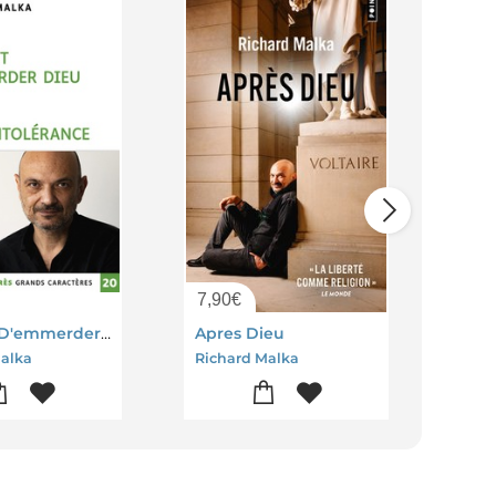
7,90
€
15,
Le Droit D'emmerder Dieu : Traite Sur L'intolerance
Apres Dieu
alka
Richard Malka