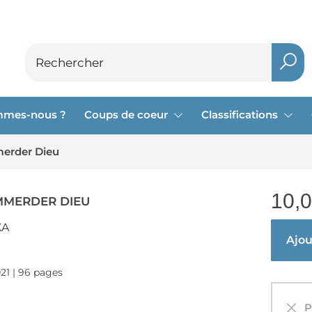
mmes-nous ?
Coups de coeur
Classifications
merder Dieu
10,
EMMERDER DIEU
KA
Ajout
021 | 96 pages
Pa