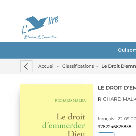
Qui so
Accueil
-
Classifications
-
Le Droit D'em
LE DROIT D'
RICHARD MAL
français | 22-09-2
9782246825838