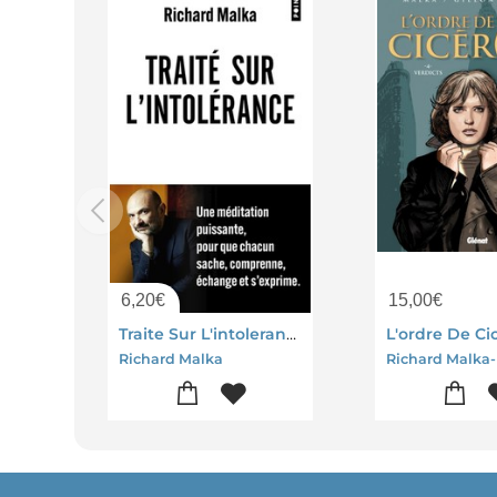
6,20
€
15,00
€
Traite Sur L'intolerance
Richard Malka