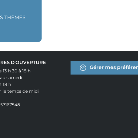
ES THÈMES
RES D'OUVERTURE
Gérer mes préféren
e 13 h 30 à 18 h
 au samedi
à 18 h
r le temps de midi
757167548