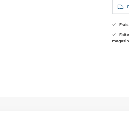
Di
Frais 
Faites
magasin