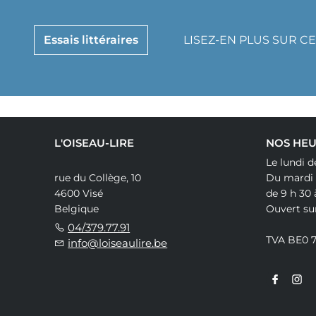
Essais littéraires
LISEZ-EN PLUS SUR C
L'OISEAU-LIRE
NOS HEU
Le lundi d
rue du Collège, 10
Du mardi
4600 Visé
de 9 h 30 
Belgique
Ouvert su
04/379.77.91
TVA BE0 
info@loiseaulire.be