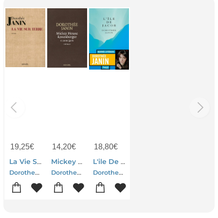
19,25
€
14,20
€
18,80
€
La Vie Sur Terre
Mickey Mouse Rosenberger ; Et Autres Egares
L'ile De Jacob
Dorothee Janin
Dorothee Janin
Dorothee Janin