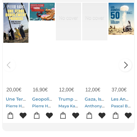
20,00
€
16,90
€
12,00
€
12,00
€
37,00
€
Une Terre Doublement Promise : Israel-palestine : Un Siecle De Conflit
Geopolitique De La Chine ; 40 Fiches Illustrees Pour Comprendre Le Monde
Trump A-t-il Change L'amerique ?
Gaza, Israel, Liban : Face Au Chaos Du Proche-orient
Les Annees 50 ; Et Si La Guerre Froide Recommencait ?
Pierre Haski
Pierre Haski
Maya Kandel-Pierre Haski
Anthony Samrani-Pierre Haski
Pascal Blanchard-Pierre Haski-Farid Abdelouahab