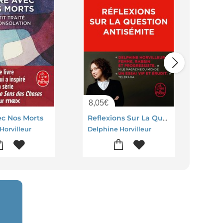
8,05
€
9,3
ec Nos Morts
Reflexions Sur La Question Antisemite
Horvilleur
Delphine Horvilleur