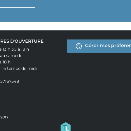
RES D'OUVERTURE
Gérer mes préféren
e 13 h 30 à 18 h
 au samedi
à 18 h
r le temps de midi
757167548
ison