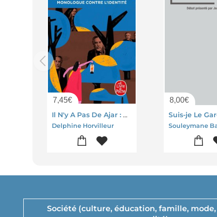
7,45
€
8,00
€
Il N'y A Pas De Ajar : Monologue Contre L'identite
Delphine Horvilleur
Société (culture, éducation, famille, mode, 