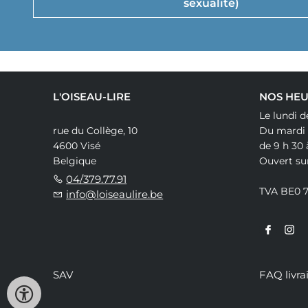
sexualité)
L'OISEAU-LIRE
NOS HEU
Le lundi d
rue du Collège, 10
Du mardi
4600 Visé
de 9 h 30 
Belgique
Ouvert su
04/379.77.91
TVA BE0 
info@loiseaulire.be
SAV
FAQ livra