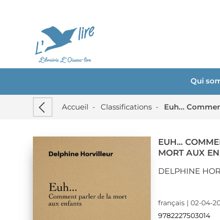
Qui so
Accueil
-
Classifications
-
Euh... Comment
EUH... COMME
MORT AUX E
DELPHINE HOR
français | 02-04-2
9782227503014