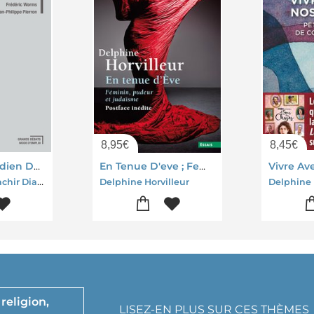
8,95
€
8,45
€
Suis-je Le Gardien De Mon Frere ?
En Tenue D'eve ; Feminin, Pudeur Et Judaisme
Vivre Av
Souleymane Bachir Diagne-Jean-marie Gueullette-Delphine Horvilleur-Jean-philippe Pierron-Frederic Worms
Delphine Horvilleur
Delphine 
religion,
LISEZ-EN PLUS SUR CES THÈMES