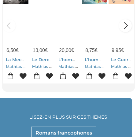
6,50
€
13,00
€
20,00
€
8,75
€
9,95
€
La Mecanique Du Coeur
Le Dereglement Joyeux De La Metrique Amoureuse
L'homme Qui Ecoutait Battre Le Coeur Des Chats
L'homme Qui Ecoutait Battre Le Coeur Des Chats. Suivi De Chatonne(s) Et Les Fees Marquantes Du Jour
Le Guerrier De Porcelaine ; Ultramour
Mathias Malzieu
Mathias Malzieu-Daria Nelson
Mathias Malzieu
Mathias Malzieu
Mathias Malzieu
LISEZ-EN PLUS SUR CES THÈMES
Romans francophones