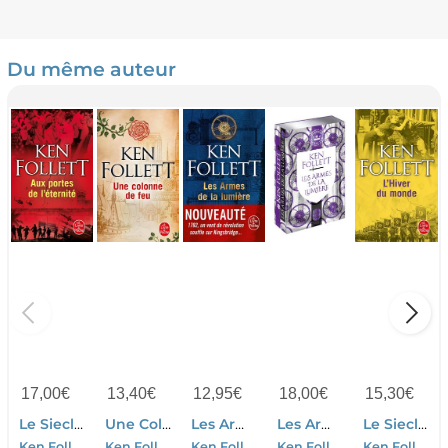
Du même auteur
17,00
€
13,40
€
12,95
€
18,00
€
15,30
€
Le Siecle Tome 3 ; Aux Portes De L'eternite
Une Colonne De Feu
Les Armes De La Lumiere
Les Armes De La Lumiere
Le Siecle Tome 2 ; L'hiver Du Monde
Ken Follett
Ken Follett
Ken Follett
Ken Follett
Ken Follett