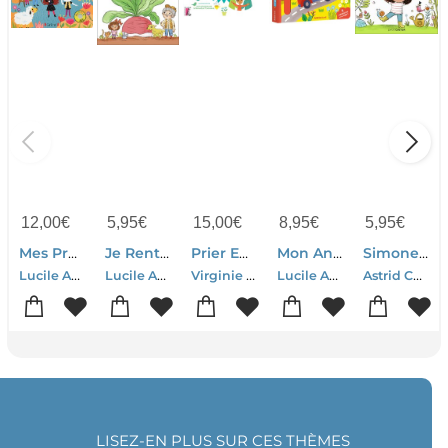
12,00
€
5,95
€
15,00
€
8,95
€
5,95
€
Mes Premieres Chansons Corses
Je Rentre En Cp Tome 36 : Le Gros Navet
Prier Ensemble A La Maison ; 101 Idees Et Autant De Gestes
Mon Anim'agier - Les Vacances
Simone Au Chocolat
Lucile Ahrweiller
Lucile Ahrweiller-Magdalena
Virginie Aladjidi-Caroline Pellissier-Lucile Ahrweiller-Raphaelle Tchoukriel
Lucile Ahrweiller
Astrid Chef D'hotel-Lucile Ahrweiller
LISEZ-EN PLUS SUR CES THÈMES