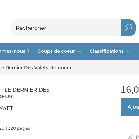
mmes-nous ?
Coups de coeur
Classifications
 Le Dernier Des Valets-de-coeur
16,
 : LE DERNIER DES
OEUR
Ajout
PAYET
020 | 320 pages
Pa