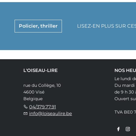
Policier, thriller
LISEZ-EN PLUS SUR CE
L'OISEAU-LIRE
NOS HEU
Le lundi d
rue du Collège, 10
Du mardi
4600 Visé
de 9 h 30 
Belgique
Ouvert su
04/379.77.91
TVA BE0 
info@loiseaulire.be