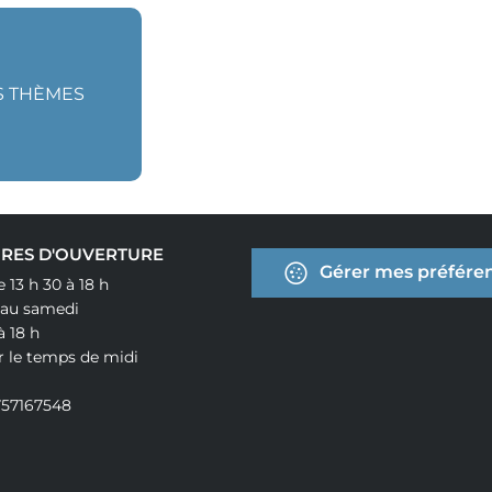
S THÈMES
RES D'OUVERTURE
Gérer mes préféren
e 13 h 30 à 18 h
 au samedi
à 18 h
r le temps de midi
757167548