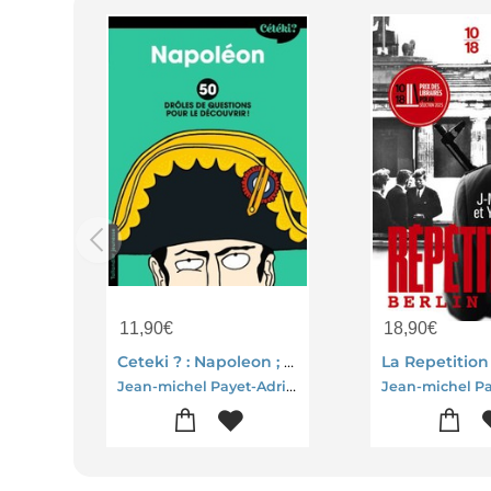
11,90
€
18,90
€
Ceteki ? : Napoleon ; 50 Droles De Questions Pour Le Decouvrir !
Jean-michel Payet-Adrienne Barman