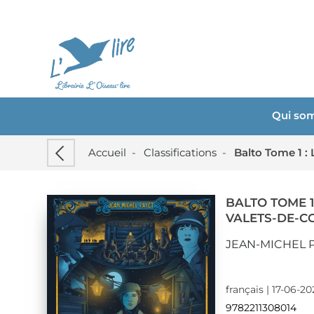
Qui so
Accueil
-
Classifications
-
Balto Tome 1 :
BALTO TOME 1
VALETS-DE-C
JEAN-MICHEL 
français | 17-06-2
9782211308014