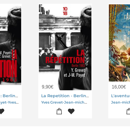
9,90
€
16,00
€
La Repetition : Berlin 1963
La Repetition - Berlin 1963 - Poche
Jean-michel Payet-Yves Grevet
Yves Grevet-Jean-michel Payet
Jean-mich