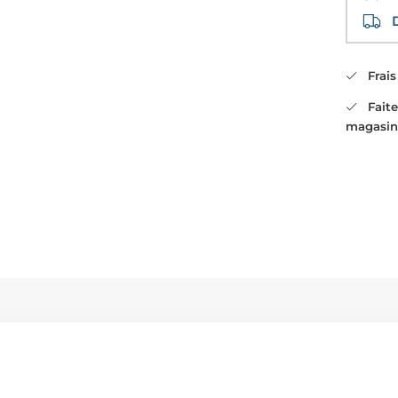
Di
Frais 
Faites
magasin