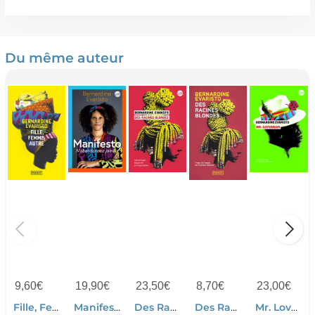
Du même auteur
9,60
€
19,90
€
23,50
€
8,70
€
23,00
€
Fille, Femme, Autre
Manifesto
Des Racines Blondes
Des Racines Blondes
Mr. Loverman