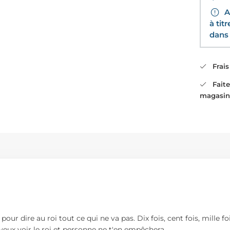
Av
à tit
dans 
Frais 
Faites
magasin
 pour dire au roi tout ce qui ne va pas. Dix fois, cent fois, mille fo
 veux voir le roi et personne ne t'en empêchera.