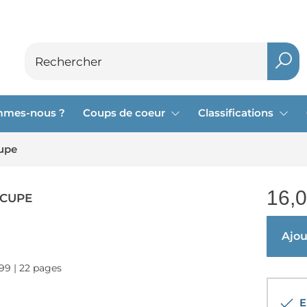
mmes-nous ?
Coups de coeur
Classifications
cupe
16,
CCUPE
Ajout
999 | 22 pages
En