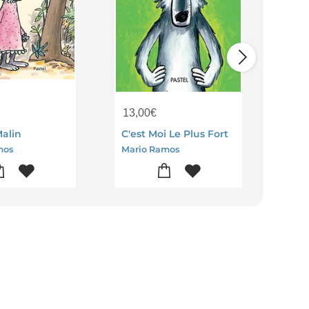
13,00
€
6,0
Malin
C'est Moi Le Plus Fort
mos
Mario Ramos
Mari