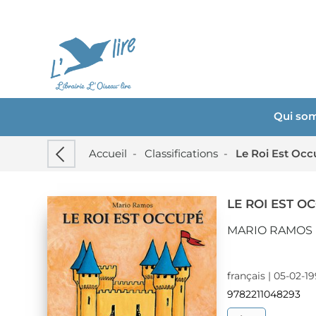
Qui so
Accueil
-
Classifications
-
Le Roi Est Oc
LE ROI EST O
MARIO RAMOS
français | 05-02-1
9782211048293