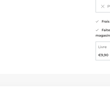
Pa
Frais 
Faites
magasin
Livre
€9,90