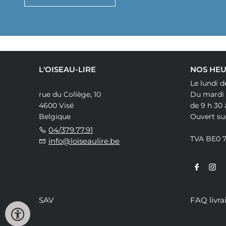
L'OISEAU-LIRE
NOS HEU
Le lundi d
rue du Collège, 10
Du mardi
4600 Visé
de 9 h 30 
Belgique
Ouvert su
04/379.77.91
TVA BE0 
info@loiseaulire.be
SAV
FAQ livra