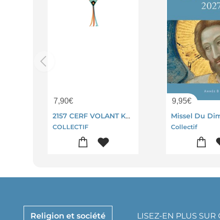
7,90
€
9,95
€
2157 CERF VOLANT KAWAI
COLLECTIF
Collectif
Religion et société
LISEZ-EN PLUS SUR