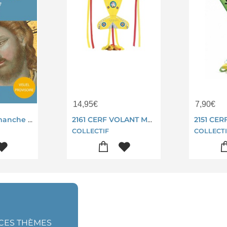
14,95
€
7,90
€
Missel Du Dimanche (edition 2027)
2161 CERF VOLANT MAXI PLANE
COLLECTIF
COLLECTI
 CES THÈMES