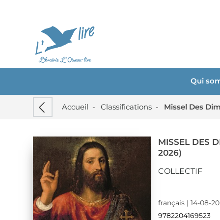
Qui so
Accueil
-
Classifications
-
Missel Des Dim
MISSEL DES D
2026)
COLLECTIF
français | 14-08-2
9782204169523