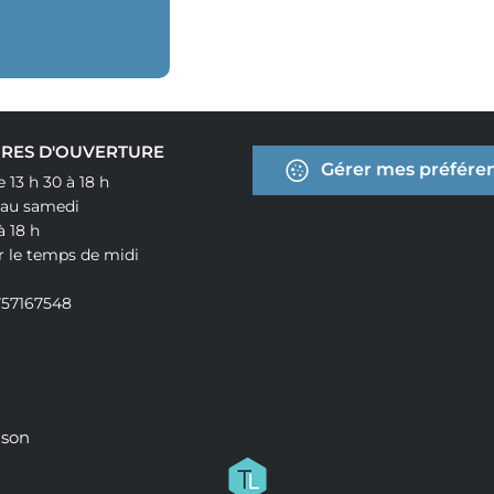
RES D'OUVERTURE
Gérer mes préféren
e 13 h 30 à 18 h
 au samedi
à 18 h
r le temps de midi
757167548
ison