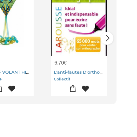
6,70
€
9,5
2151 CERF VOLANT HIBOO
L'anti-fautes D'orthographe
F
Collectif
Colle