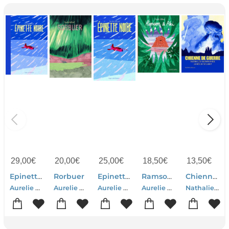
29,00
€
20,00
€
25,00
€
18,50
€
13,50
€
Epinette Noire
Rorbuer
Epinette Noire
Ramson & Aki
Chienne De Guerre
Aurelie Wilmet
Aurelie Wilmet
Aurelie Wilmet
Aurelie Wilmet
Nathalie Skowronek-Aurelie Wilmet