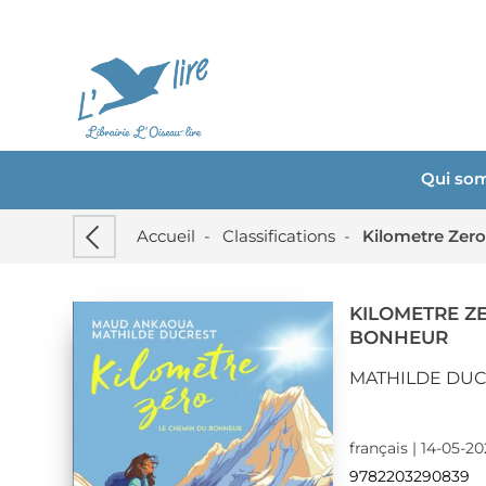
Qui so
Accueil
-
Classifications
-
Kilometre Zer
KILOMETRE ZE
BONHEUR
MATHILDE DU
français | 14-05-2
9782203290839