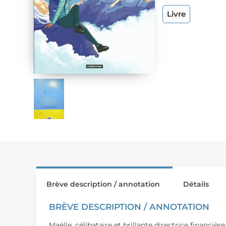
Livre
Brève description / annotation
Détails
BRÈVE DESCRIPTION / ANNOTATION
Maëlle, célibataire et brillante directrice financi