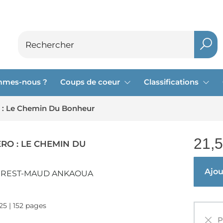
mmes-nous ?
Coups de coeur
Classifications
o : Le Chemin Du Bonheur
21,
RO : LE CHEMIN DU
Ajout
CREST-MAUD ANKAOUA
025 | 152 pages
Pa