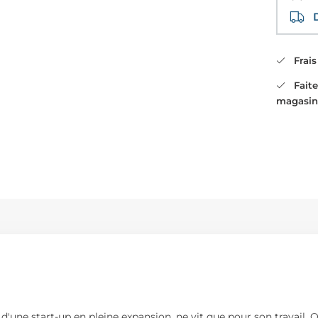
Di
Frais 
Faites
magasin
ère d'une start-up en pleine expansion, ne vit que pour son travai