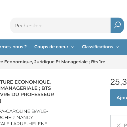
mmes-nous ?
Coups de coeur
Classifications
Reflexe : Culture Economique, Juridique Et Manageriale ; Bts 1re Annee ; Livre Du Professeur (edition 2025)
25,
ULTURE ECONOMIQUE,
 MANAGERIALE ; BTS
LIVRE DU PROFESSEUR
Ajout
)
A-CAROLINE BAYLE-
UCHER-NANCY
CALE LARUE-HELENE
Pa