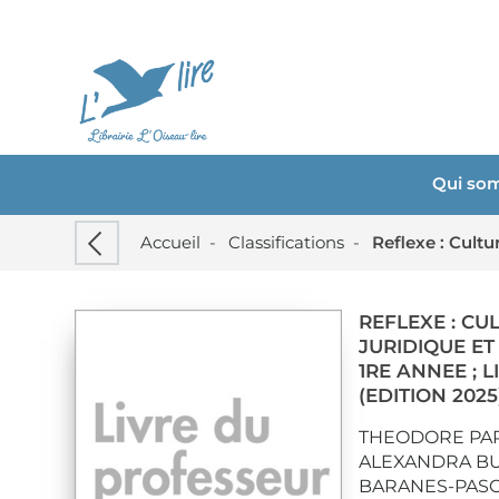
Qui so
Accueil
-
Classifications
-
REFLEXE : C
JURIDIQUE ET
1RE ANNEE ; 
(EDITION 2025
THEODORE PAP
ALEXANDRA B
BARANES-PAS