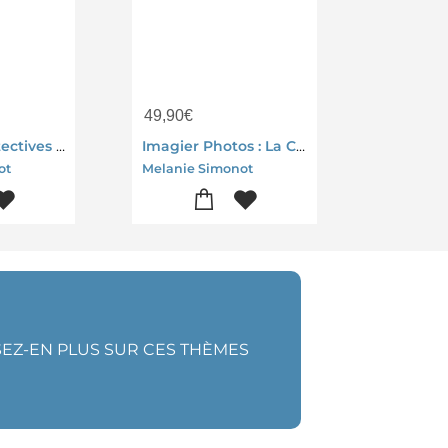
49,90
€
Les Petits Detectives : Grandes Images Et Petites Betises ; Ms-gs
Imagier Photos : La Classe Dehors
ot
Melanie Simonot
SEZ-EN PLUS SUR CES THÈMES