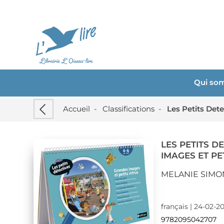
Qui so
Accueil
-
Classifications
-
Les Petits Dete
LES PETITS D
IMAGES ET PE
MELANIE SIMO
français | 24-02-2
9782095042707