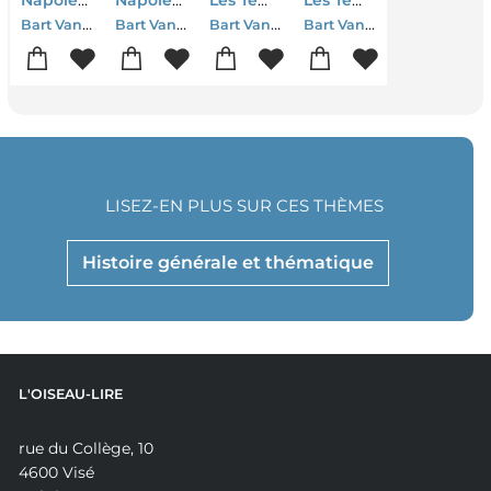
Napoleon, L'ombre De La Revolution
Napoleon : L'ombre De La Revolution
Les Temeraires : Quand La Bourgogne Defiait L'europe
Les Temeraires ; Quand La Bourgogne Defiait L'europe
Bart Van Loo
Bart Van Loo
Bart Van Loo
Bart Van Loo
LISEZ-EN PLUS SUR CES THÈMES
Histoire générale et thématique
L'OISEAU-LIRE
rue du Collège, 10
4600 Visé