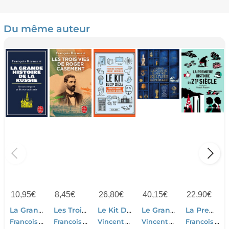
Du même auteur
10,95
€
8,45
€
26,80
€
40,15
€
22,90
€
La Grande Histoire De La Russie : De Son Empire Et De Ses Ennemis
Les Trois Vies De Roger Casement
Le Kit Du 21e Siecle ; Nouveau Manuel De Culture Generale
Le Grand Larousse Illustre De La Culture Generale
La Premiere Histoire Du 21e Siecle
Francois Reynaert
Francois Reynaert
Vincent Brocvielle-Francois Reynaert
Vincent Brocvielle-Francois Reynaert
Francois Reynaert-Collectif