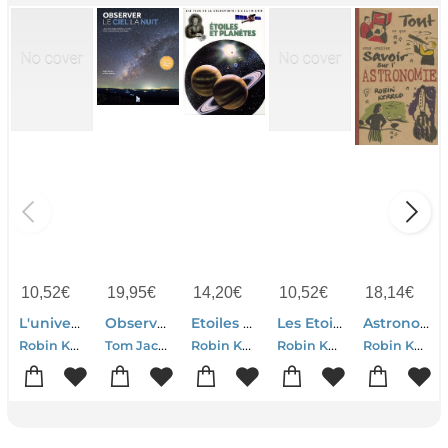
10,52
€
19,95
€
14,20
€
10,52
€
18,14
€
L'univers Des Sciences
Observer Le Ciel La Nuit : Les Cartes Des Constellations Pour Chaque Mois De L'annee
Etoiles Et Planetes
Les Etoiles Et Planetes
Astronomie ; Tout Savoir Sur
Robin Kerrod
Tom Jackson-Robin Kerrod
Robin Kerrod
Robin Kerrod
Robin Kerrod