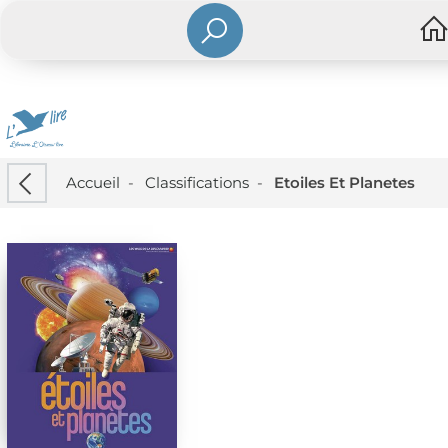
Accueil
-
Classifications
-
Etoiles Et Planetes