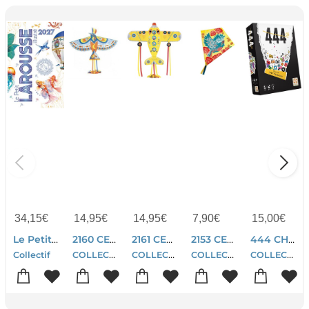
34,15
€
14,95
€
14,95
€
7,90
€
15,00
€
Le Petit Larousse Illustre (edition 2027)
2160 CERF VOLANT MAXI BIRD
2161 CERF VOLANT MAXI PLANE
2153 CERF VOLANT BIRD
444 CHOSES A FAIRE OU PAS
COLLECTIF
COLLECTIF
COLLECTIF
COLLECTIF
Collectif