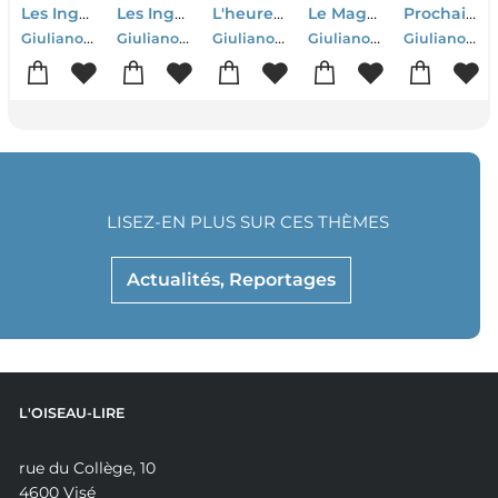
Les Ingenieurs Du Chaos
Les Ingenieurs Du Chaos
L'heure Des Predateurs
Le Mage Du Kremlin
Prochain Roman
Giuliano Da Empoli
Giuliano Da Empoli
Giuliano Da Empoli
Giuliano Da Empoli
Giuliano Da Empoli
LISEZ-EN PLUS SUR CES THÈMES
Actualités, Reportages
L'OISEAU-LIRE
rue du Collège, 10
4600 Visé