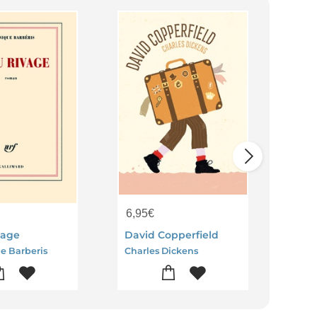
6,95
€
8,7
vage
David Copperfield
e Barberis
Charles Dickens