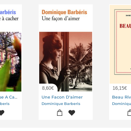
8,60
€
16,15
€
Quelque Chose A Cacher
Une Facon D'aimer
Beau Ri
beris
Dominique Barberis
Dominiqu