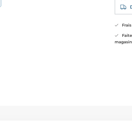
Di
Frais 
Faites
magasin