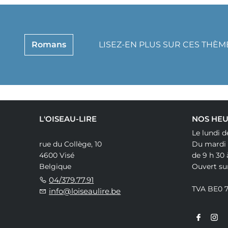
Romans
LISEZ-EN PLUS SUR CES THÈM
L'OISEAU-LIRE
NOS HEU
Le lundi d
rue du Collège, 10
Du mardi
4600 Visé
de 9 h 30 
Belgique
Ouvert su
04/379.77.91
TVA BE0 
info@loiseaulire.be