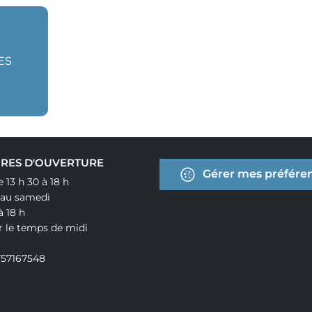
ES
RES D'OUVERTURE
Gérer mes préféren
e 13 h 30 à 18 h
 au samedi
à 18 h
r le temps de midi
757167548