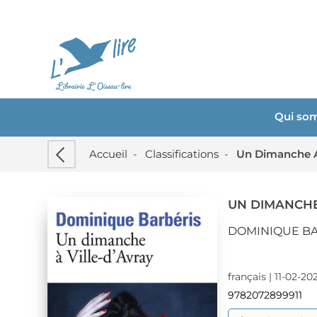
Qui so
Accueil
-
Classifications
-
Un Dimanche A 
UN DIMANCHE
DOMINIQUE B
français | 11-02-20
9782072899911