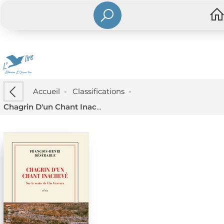
Accueil
-
Classifications
-
Chagrin D'un Chant Inacheve : Sur La Route De Che Guevara