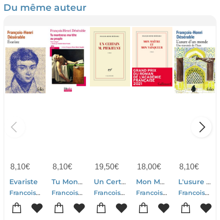
Du même auteur
8,10
€
8,10
€
19,50
€
18,00
€
8,10
€
Evariste
Tu Montreras Ma Tete Au Peuple
Un Certain M. Piekielny
Mon Maitre Et Mon Vainqueur
L'usure D'un Monde : Une Traversee De L'iran
Francois-henri Deserable
Francois-henri Deserable
Francois-henri Deserable
Francois-henri Deserable
Francois-henri Deserable