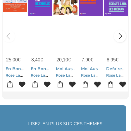
25,00
€
8,40
€
20,10
€
7,90
€
8,95
€
En Bons Peres De Famille : Une Enquete Personnelle Et Politique
En Bons Peres De Famille
Moi Aussi : Metoo, Au-dela Du Hashtag
Moi Aussi : Metoo, Au-dela Du Hashtag
Defaire Le Discours Sexiste Dans Les Medias
Rose Lamy-Marion Mulmann
Rose Lamy
Rose Lamy-Collectif
Rose Lamy-Collectif
Rose Lamy-Collectif
LISEZ-EN PLUS SUR CES THÈMES