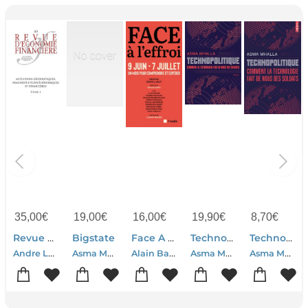
35,00
€
19,00
€
16,00
€
19,90
€
8,70
€
Revue D'economie Financiere N.160 : Mutations Geopolitiques, Fragmentations Economiques Et Financieres Tome 1
Bigstate
Face A L'effroi 9 Juin - 7 Juillet : Un Mois Pour Comprendre Et Esperer
Technopolitique : Comment La Technologie Fait De Nous Des Soldats
Technopolitique : Comment La Technologie Fait De Nous Des Soldats
Andre Levy-lang-Annabel Gonzalez-Asma Mhalla-Luis Pereira Da Silva-Alain Quinet-Josep Borrell-Adrian
Asma Mhalla
Alain Bauer-Dominique Meda-Francoise Benhamou-Boris Cyrulnik-Pascal Demurger-Asma Mhalla
Asma Mhalla
Asma Mhalla