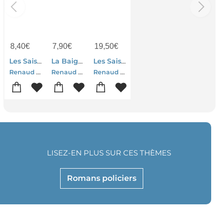
8,40
€
7,90
€
19,50
€
Les Saisons Inversees
La Baignoire De Staline
Les Saisons Inversees
Renaud S. Lyautey
Renaud S. Lyautey
Renaud S. Lyautey
LISEZ-EN PLUS SUR CES THÈMES
Romans policiers