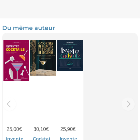
Du même auteur
25,00
€
30,10
€
25,90
€
Inventez Vos Cocktails : La Methode Simple Et Inedite Pour Epater Vos Amis ! Plus De 50 Recettes
Cocktails De Palaces Et D'hotels De Legende : Les Secrets Des Cocktails Emblematiques De 40 Lieux D'exception
Inventez Vos Cocktails