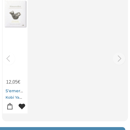
12,05
€
S'emerveiller : Comment Savourer Les Petits Bonheurs De La Vie
Kobi Yamada-Charles Santoso