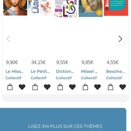
9,90
€
34,15
€
9,55
€
9,95
€
4,55
€
Le Missel Pour Chaque Dimanche (edition 2027)
Le Petit Larousse Illustre (edition 2027)
Dictionnaire Larousse Poche (edition 2027)
Missel Du Dimanche (edition 2027)
Bescherelle : Conjugaison
Collectif
Collectif
Collectif
Collectif
Collectif
LISEZ-EN PLUS SUR CES THÈMES