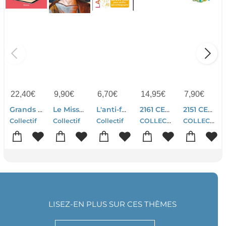
22,40
€
9,90
€
6,70
€
14,95
€
7,90
€
Grands Courants De La Litterature Francaise
Le Missel Pour Chaque Dimanche (edition 2027)
L'anti-fautes D'orthographe
2161 CERF VOLANT MAXI PLANE
2151 CERF VOLANT HIBOO
COLLECTIF
COLLECTIF
Collectif
Collectif
Collectif
LISEZ-EN PLUS SUR CES THÈMES