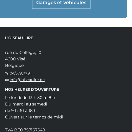
Garages et véhicules
L'OISEAU-LIRE
rue du Collège, 10
4600 Visé
Belgique
04/379.77.91
info@loiseaulire.be
NOS HEURES D'OUVERTURE
Le lundi de 13 h 30 à 18 h
Du mardi au samedi
de 9 h 30 à 18 h
Ouvert sur le temps de midi
TVA BE0 757167548