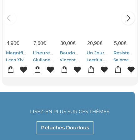
4,90
€
7,60
€
30,00
€
20,90
€
5,00
€
Magnifique Humanite : Encyclique
L'heure Des Predateurs
Baudouin, Un Roi Face Aux Crises De Son Temps
Un Jour Sans Femme
Resister (edition 2026)
Giuliano Da Empoli
Vincent Dujardin
Laetitia Colombani
Salome Saque
Leon Xiv
LISEZ-EN PLUS SUR CES THÈMES
Peluches Doudous