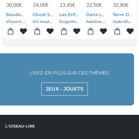
30,00
€
24,00
€
13,45
€
22,50
€
32,90
€
Baudouin, Un Roi Face Aux Crises De Son Temps
Ghost Stories
Les Enfants De La Resistance Tome 10 : La Guerre N'est Pas Finie
Dans La Jungle
Terre Ou Lune Tome 1
Vincent Dujardin
Siri Hustvedt
Dugomier-Ers
Adeline Dieudonne
Jade Khoo
LISEZ-EN PLUS SUR CES THÈMES
JEUX - JOUETS
L'OISEAU-LIRE