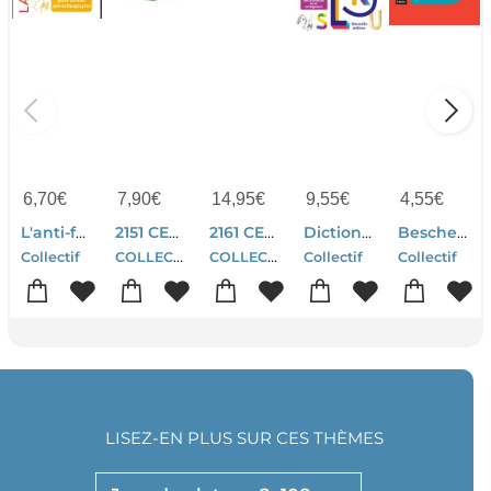
6,70
€
7,90
€
14,95
€
9,55
€
4,55
€
L'anti-fautes D'orthographe
2151 CERF VOLANT HIBOO
2161 CERF VOLANT MAXI PLANE
Dictionnaire Larousse Poche (edition 2027)
Bescherelle : Conjugaison
COLLECTIF
COLLECTIF
Collectif
Collectif
Collectif
LISEZ-EN PLUS SUR CES THÈMES