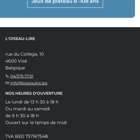
Jeux de plateau 8 -108 ans
L'OISEAU-LIRE
rue du Collège, 10
4600 Visé
Belgique
04/379.77.91
info@loiseaulire.be
NOS HEURES D'OUVERTURE
Le lundi de 13 h 30 à 18 h
Du mardi au samedi
de 9 h 30 à 18 h
Ouvert sur le temps de midi
TVA BE0 757167548