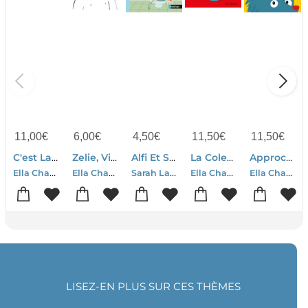
11,00
€
6,00
€
4,50
€
11,50
€
11,50
€
C'est La Rentree !
Zelie, Viens T'habiller !
Alfi Et Ses Amis : Cp ; La Carie D'alfi
La Colere De Zelie
Approche-toi
Ella Charbon
Ella Charbon
Sarah Lacassagne-Fanny Camborde-Stephanie Carriere-Ella Charbon-Laurianne Valls
Ella Charbon
Ella Charbon
LISEZ-EN PLUS SUR CES THÈMES