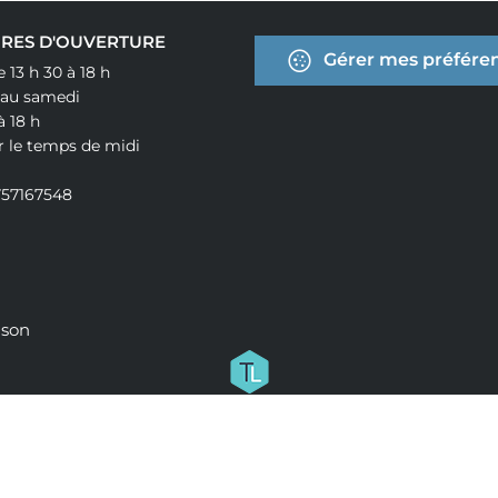
RES D'OUVERTURE
Gérer mes préféren
e 13 h 30 à 18 h
 au samedi
à 18 h
r le temps de midi
757167548
ison