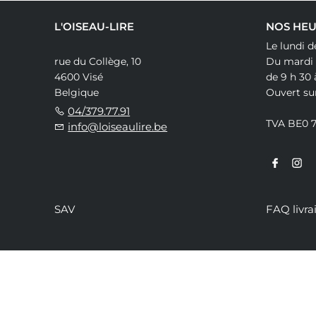
L'OISEAU-LIRE
NOS HEU
Le lundi d
rue du Collège, 10
Du mardi
4600 Visé
de 9 h 30 
Belgique
Ouvert su
04/379.77.91
TVA BE0 
info@loiseaulire.be
SAV
FAQ livra