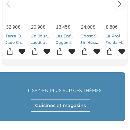
32,90
€
20,90
€
13,45
€
24,00
€
8,80
€
Terre Ou Lune Tome 1
Un Jour Sans Femme
Les Enfants De La Resistance Tome 10 : La Guerre N'est Pas Finie
Ghost Stories
La Prof
Jade Khoo
Laetitia Colombani
Dugomier-Ers
Siri Hustvedt
Freida Mcfadden
LISEZ-EN PLUS SUR CES THÈMES
Cuisines et magasins