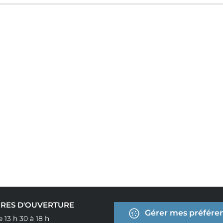
RES D'OUVERTURE
Gérer mes préféren
e 13 h 30 à 18 h