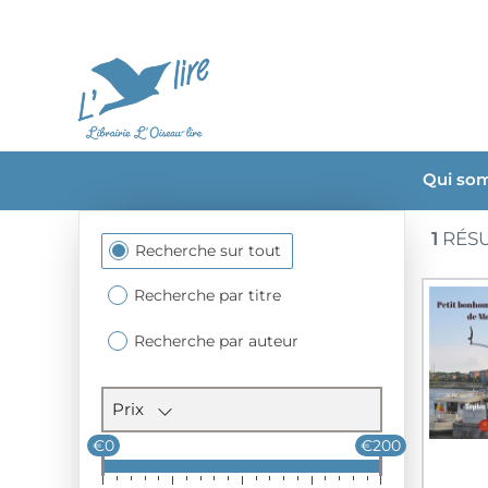
Qui so
1
RÉSU
Section
Recherche sur tout
des
filtres
Recherche par titre
Recherche par auteur
Prix
€0
€200