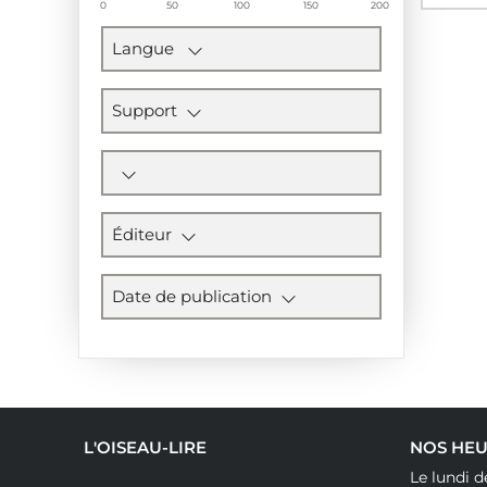
0
50
100
150
200
Langue
Support
Éditeur
Date de publication
L'OISEAU-LIRE
NOS HEU
Le lundi d