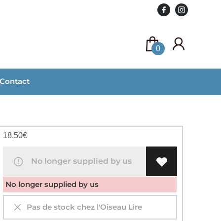
0
Contact
18,50
€
No longer supplied by us
No longer supplied by us
Pas de stock chez l'Oiseau Lire