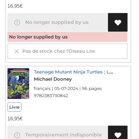
16,95
€
No longer supplied by us
No longer supplied by us
Pas de stock chez l'Oiseau Lire
Teenage Mutant Ninja Turtles ; Les Tortues Ninja : Les Chevaliers D'ecaille
Michael Dooney
français | 05-07-2024 | 96 pages
9782383730842
Livre
16,95
€
Temporairement indisponible