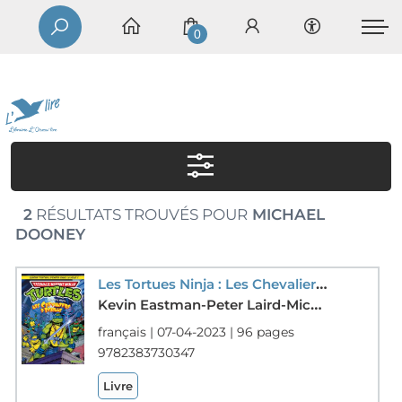
0
2
RÉSULTATS TROUVÉS POUR
MICHAEL
DOONEY
Les Tortues Ninja : Les Chevaliers D'ecailles : Comme A La Tele
Kevin Eastman-Peter Laird-Michael Dooney-Mich Dooney
français | 07-04-2023 | 96 pages
9782383730347
Livre