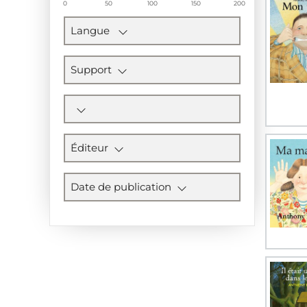
0
50
100
150
200
Langue
Support
Éditeur
Date de publication