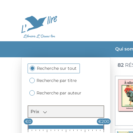
Qui so
82
RÉ
Section
Recherche sur tout
des
filtres
Recherche par titre
Recherche par auteur
Prix
€0
€200