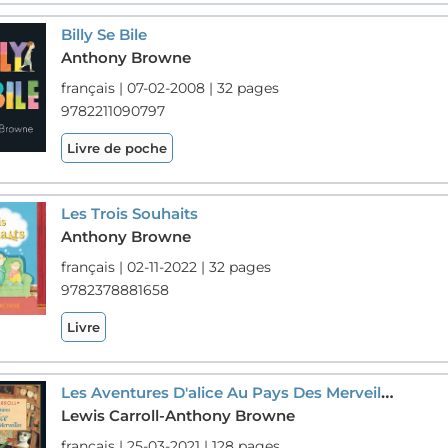
Billy Se Bile
Anthony Browne
français | 07-02-2008 | 32 pages
9782211090797
Livre de poche
Les Trois Souhaits
Anthony Browne
français | 02-11-2022 | 32 pages
9782378881658
Livre
Les Aventures D'alice Au Pays Des Merveilles
Lewis Carroll-Anthony Browne
français | 25-03-2021 | 128 pages