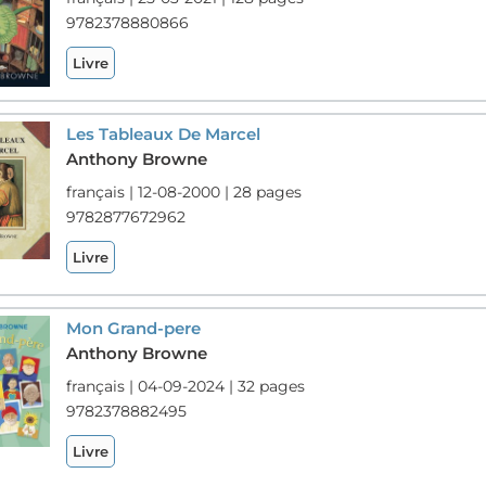
9782378880866
Livre
Les Tableaux De Marcel
Anthony Browne
français | 12-08-2000 | 28 pages
9782877672962
Livre
Mon Grand-pere
Anthony Browne
français | 04-09-2024 | 32 pages
9782378882495
Livre