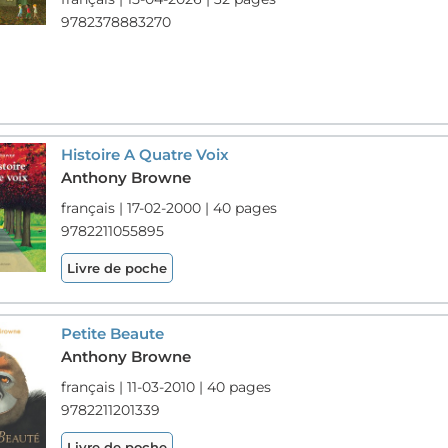
9782378883270
Histoire A Quatre Voix
Anthony Browne
français | 17-02-2000 | 40 pages
9782211055895
Livre de poche
Petite Beaute
Anthony Browne
français | 11-03-2010 | 40 pages
9782211201339
Livre de poche