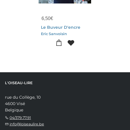
6,50
€
Le Buveur D'encre
Eric Sanvoisin
L'OISEAU-LIRE
rue du Collège, 10
4600 Visé
Belgique
04/379.77.91
info@loiseaulire.be