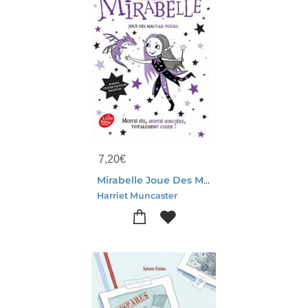
7,20
€
Mirabelle Joue Des Mauvais Tours ; Moitie Sorciere, Moitie Fee, Totalement Chipie !
Harriet Muncaster