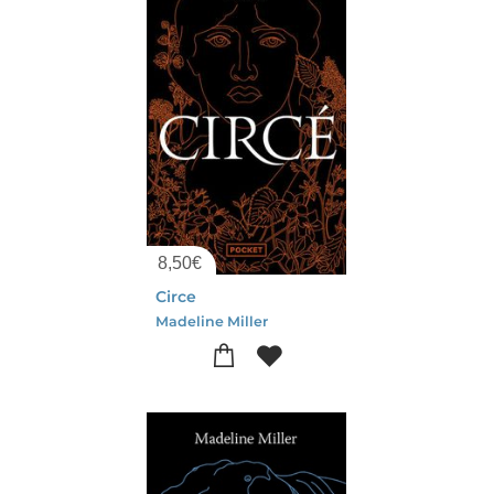
8,50
€
Circe
Madeline Miller