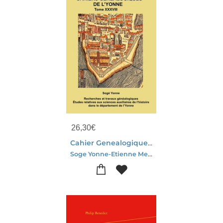
26,30
€
Cahier Genealogique De L'yonne Tome 38 Paris : Compte Du Don Octroye Par La Ville De Paris En 1571 Cgy 38
Soge Yonne-Etienne Meunier