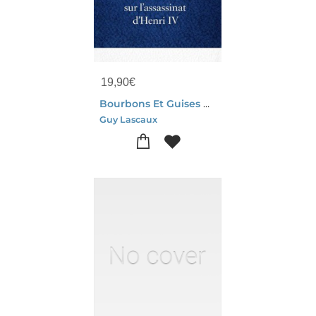
19,90
€
Bourbons Et Guises Au Temps Des Guerres De Religion : La Verite Sur L'assassinat D'henri Iv
Guy Lascaux