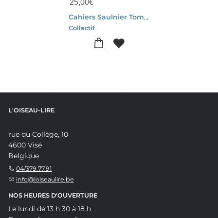
25,00
€
Cahiers Saulnier Tome 43 : Peres Et Fils A La Renaissance : Representations Et Realites D'une Relation
Collectif
L'OISEAU-LIRE
rue du Collège, 10
4600 Visé
Belgique
04/379.77.91
info@loiseaulire.be
NOS HEURES D'OUVERTURE
Le lundi de 13 h 30 à 18 h