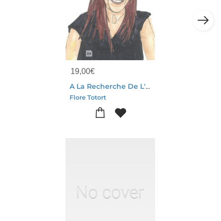
19,00
€
A La Recherche De L'alterite, Neandertal, Elles Et Nous : Un Entretien Dessine De Flore Totort Avec Marylene Patou-mathis
Flore Totort