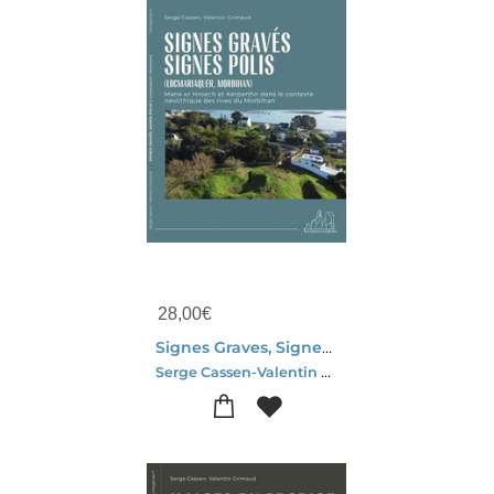
28,00
€
Signes Graves, Signes Polis ( Locmariaquer, Morbihan ) : Mane Er Hroech Et Kerpenhir Dans Le Contexte Neolithique Des Rives Du Morbihan
Serge Cassen-Valentin Grimaud