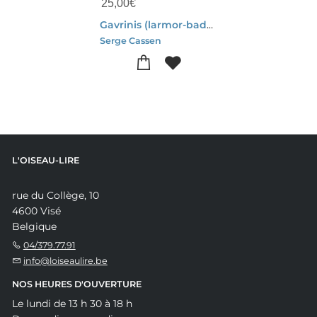
25,00
€
Gavrinis (larmor-baden, Morbihan) : Vaisseau Engrave (2e Edition)
Serge Cassen
L'OISEAU-LIRE
rue du Collège, 10
4600 Visé
Belgique
04/379.77.91
info@loiseaulire.be
NOS HEURES D'OUVERTURE
Le lundi de 13 h 30 à 18 h