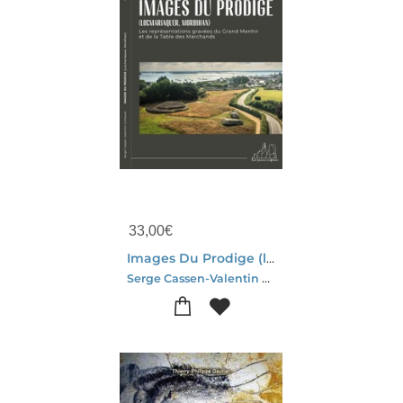
33,00
€
Images Du Prodige (locmariaquer, Morbihan) : Les Representations Gravees Du Grand Menhir Et De La Table Des Marchands
Serge Cassen-Valentin Grimaud