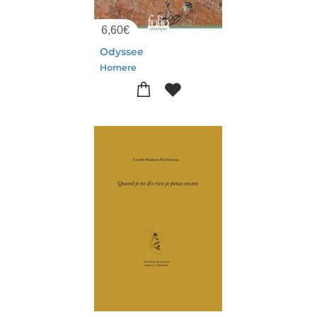
6,60
€
Odyssee
Homere