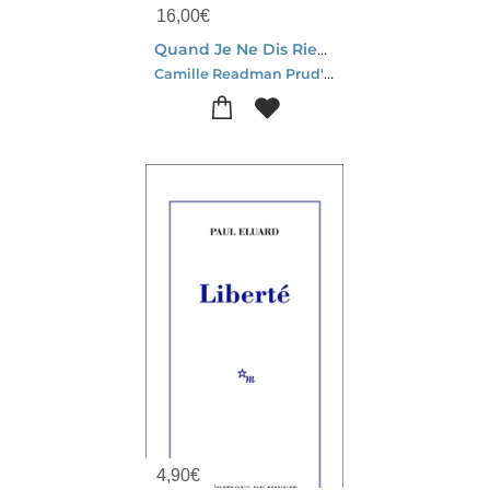
16,00
€
Quand Je Ne Dis Rien Je Pense Encore
Camille Readman Prud'homme
4,90
€