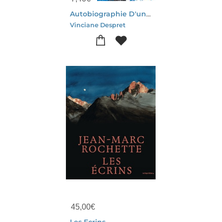
Autobiographie D'un Poulpe : Et Autres Recits D'anticipation
Vinciane Despret
45,00
€
Les Ecrins