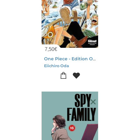
7,50
€
One Piece - Edition Originale Tome 1 : Romance Dawn, A L'aube D'une Grande Aventure
Eiichiro Oda