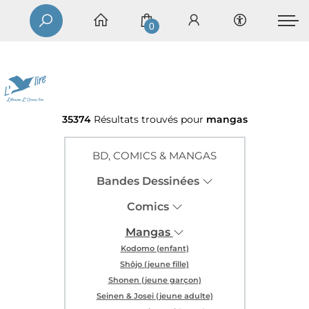
0
35374
Résultats trouvés pour
mangas
BD, COMICS & MANGAS
Bandes Dessinées
Comics
Mangas
Kodomo (enfant)
Shôjo (jeune fille)
Shonen (jeune garçon)
Seinen & Josei (jeune adulte)