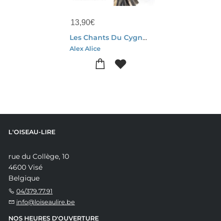
13,90
€
Les Chants Du Cygne Noir T1
Alex Alice
L'OISEAU-LIRE
rue du Collège, 10
4600 Visé
Belgique
04/379.77.91
info@loiseaulire.be
NOS HEURES D'OUVERTURE