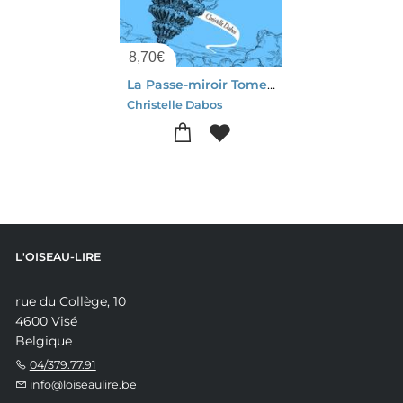
8,70
€
La Passe-miroir Tome 1 : Les Fiances De L'hiver
Christelle Dabos
L'OISEAU-LIRE
rue du Collège, 10
4600 Visé
Belgique
04/379.77.91
info@loiseaulire.be