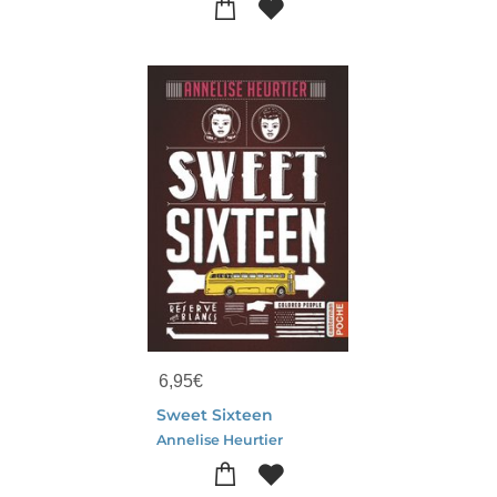
6,95
€
Sweet Sixteen
Annelise Heurtier