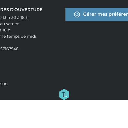
RES D'OUVERTURE
Gérer mes préféren
e 13 h 30 à 18 h
 au samedi
à 18 h
r le temps de midi
757167548
ison