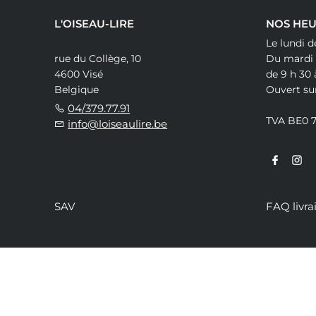
L'OISEAU-LIRE
NOS HEU
Le lundi d
rue du Collège, 10
Du mardi
4600 Visé
de 9 h 30 
Belgique
Ouvert su
04/379.77.91
TVA BE0 
info@loiseaulire.be
SAV
FAQ livra