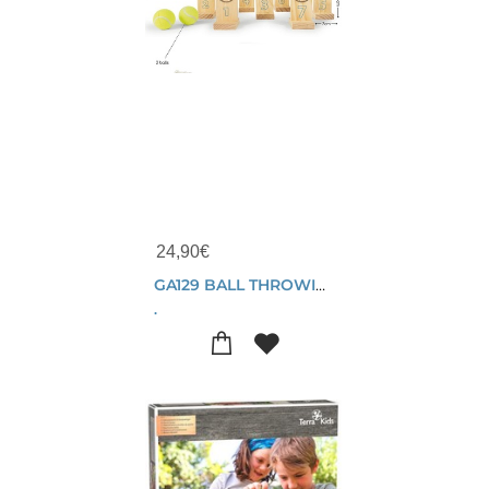
24,90
€
GA129 BALL THROWING
.