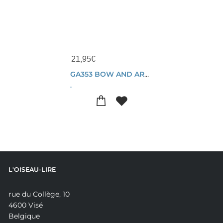
21,95
€
GA353 BOW AND ARROW
.
L'OISEAU-LIRE
rue du Collège, 10
4600 Visé
Belgique