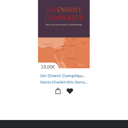
19,00
€
Un Orient Complique : Des Cles Pour Mieux Comprendre
Denis Charbit-Eric Danon-Alain Dieckhoff-Jean-claude Lescure-Catherine Nicault-Frederique Schillo-Tein