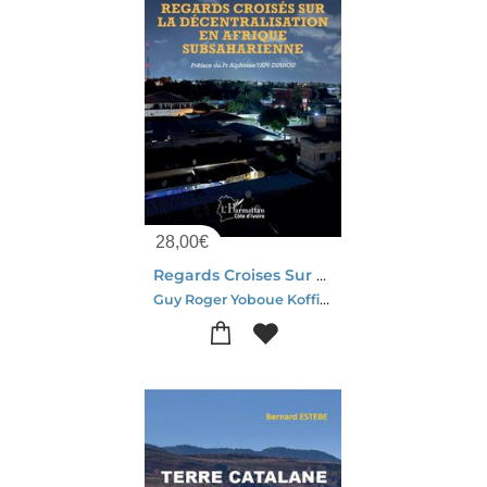
28,00
€
Regards Croises Sur La Decentralisation En Afrique Subsaharienne
Guy Roger Yoboue Koffi-Kouadio Joseph Kra-Yeboue Stephane Koissy Koffi